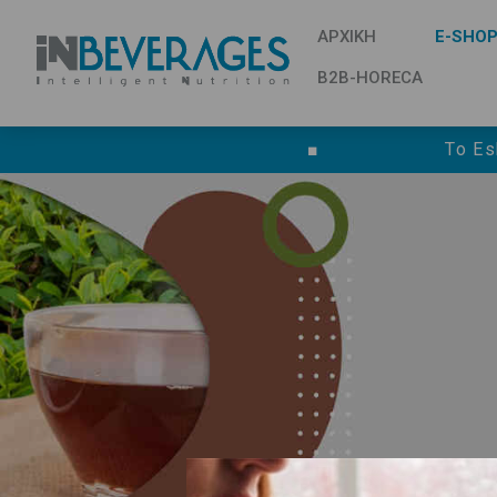
ΑΡΧΙΚΗ
E-SHO
B2B-HORECA
■
Το Es
Σύμφωνα με το «Γενικό Κανονισμό για τη
Συμβουλίου της 27ης Απριλίου 2016), Παρ