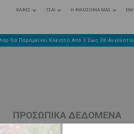
P
ΚΑΦΕΣ
ΤΣΑΙ
Η ΦΙΛΟΣΟΦΙΑ ΜΑΣ
ΕΝ
hop Θα Παραμείνει Κλειστό Από 3 Έως 28 Αυγούστου
ΠΡΟΣΩΠΙΚΆ ΔΕΔΟΜΈΝΑ
ν Προστασία Δεδομένων» (Κανονισμός ΕΕ 2016/679 του
άγραφος 63, σελ. 38 το «υποκείμενο των δεδομένων θα 