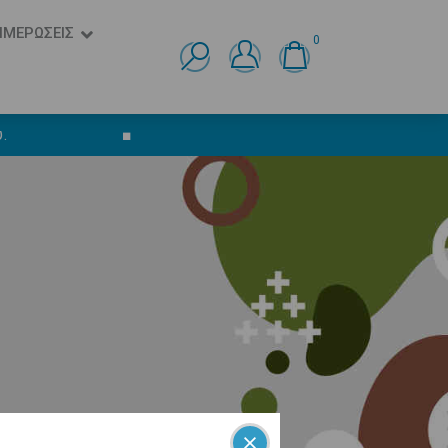
ΗΜΕΡΩΣΕΙΣ
0
Ελληνικά
English
.
■
 Ευρωπαϊκού Κοινοβουλίου και του
πρέπει να έχει το δικαίωμα να ζητεί τη