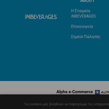
ABOUT
Η Εταιρεία
iNBEVERAGES
Επικοινωνία
Σημεία Πώλησης
Τα cookies μας βοηθούν να παρέχουμε τις υπηρεσίε
Πνευματική ιδιοκτησία © 2