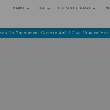
P
ΚΑΦΕΣ
ΤΣΑΙ
Η ΦΙΛΟΣΟΦΙΑ ΜΑΣ
ΕΝ
hop Θα Παραμείνει Κλειστό Από 3 Έως 28 Αυγούστου