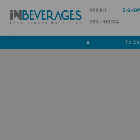
ΑΡΧΙΚΗ
E-SHO
B2B-HORECA
■
Το Es