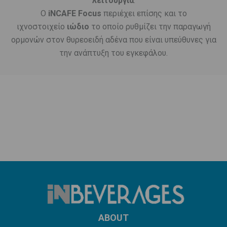
λειτουργία
.
O
iNCAFE Focus
περιέχει επίσης και το
ιχνοστοιχείο
ιώδιο
το οποίο ρυθμίζει την παραγωγή
ορμονών στον θυρεοειδή αδένα που είναι υπεύθυνες για
την ανάπτυξη του εγκεφάλου.
ABOUT