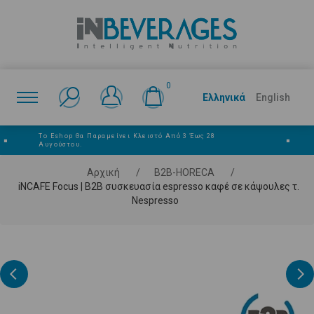
0
Ελληνικά
English
Το Eshop Θα Παραμείνει Κλειστό Από 3 Έως 28
■
■
Αυγούστου.
Αρχική
/
Β2Β-HORECA
/
iNCAFE Focus | B2B συσκευασία espresso καφέ σε κάψουλες τ.
Nespresso