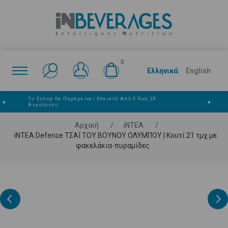
0
Ελληνικά
English
Το Eshop Θα Παραμείνει Κλειστό Από 3 Έως 28
■
■
Αυγούστου.
Αρχική
/
iNTEA
/
iNTEA Defence ΤΣΑΪ ΤΟΥ ΒΟΥΝΟΥ ΟΛΥΜΠΟΥ | Κουτί 21 τμχ με
φακελάκια-πυραμίδες