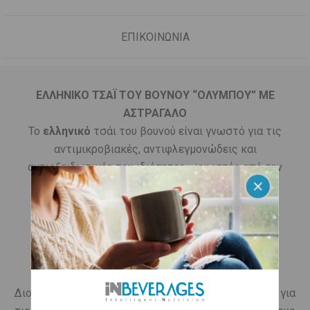
ΕΠΙΚΟΙΝΩΝΙΑ
ΕΛΛΗΝΙΚΟ ΤΣΑΪ ΤΟΥ ΒΟΥΝΟΥ “ΟΛΥΜΠΟΥ” ΜΕ
ΑΣΤΡΑΓΑΛΟ
Το
ελληνικό
τσάι του βουνού είναι γνωστό για τις
αντιμικροβιακές, αντιφλεγμονώδεις και
αντιοξειδωτικές του ιδιότητες - γνωστές από την
αρχαία Ελλάδα και επιστημονικά αποδεδειγμένες
σήμερα.
Το βότανο
αστράγαλος
που περιέχει το
iNTEA
Defence
αναφέρεται στην αρχαιότητα από τον
Διοσκουρίδη και τον Θεόφραστο. Συγκεκριμένα ο
Διοσκουρίδης αναφέρει το φυτό ως καταπραϋντικό, για