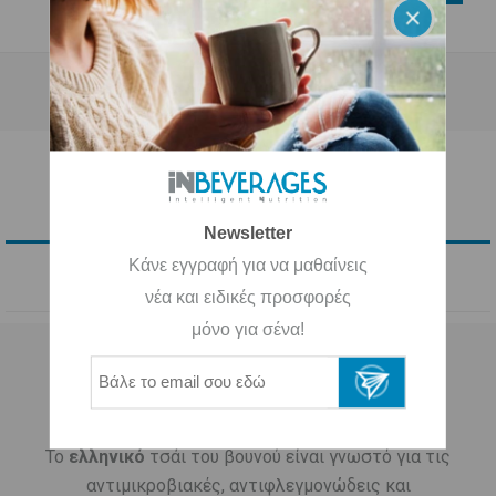
ΠΕΡΙΓΡΑΦΗ
Newsletter
Κάνε εγγραφή για να μαθαίνεις
ΕΠΙΚΟΙΝΩΝΙΑ
νέα και ειδικές προσφορές
μόνο για σένα!
ΕΛΛΗΝΙΚΟ ΤΣΑΪ ΤΟΥ ΒΟΥΝΟΥ “ΟΛΥΜΠΟΥ”
ΜΕ
ΡΕΣΒΕΡΑΤΡΟΛΗ
Το
ελληνικό
τσάι του βουνού είναι γνωστό για τις
αντιμικροβιακές, αντιφλεγμονώδεις και