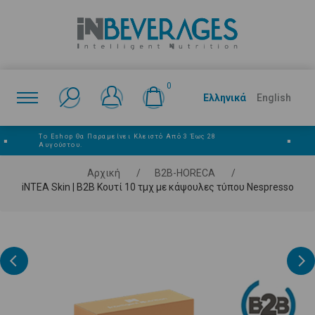
0
Ελληνικά
English
Το Eshop Θα Παραμείνει Κλειστό Από 3 Έως 28
■
■
Αυγούστου.
Αρχική
/
Β2Β-HORECA
/
iNTEA Skin | B2B Κουτί 10 τμχ με κάψουλες τύπου Nespresso