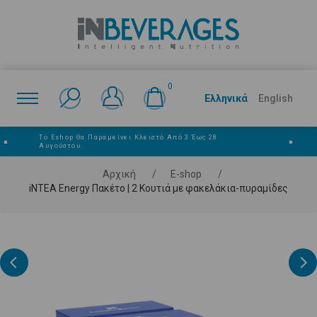
0
Ελληνικά
English
Το Eshop Θα Παραμείνει Κλειστό Από 3 Έως 28
■
■
Αυγούστου.
Αρχική
/
E-shop
/
iNTEA Energy Πακέτο | 2 Κουτιά με φακελάκια-πυραμίδες