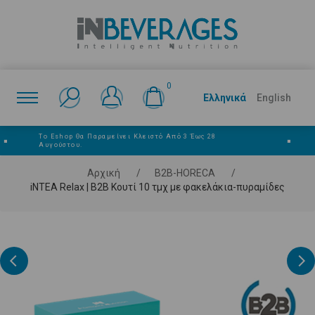
0
Ελληνικά
English
Το Eshop Θα Παραμείνει Κλειστό Από 3 Έως 28
■
■
Αυγούστου.
Αρχική
/
Β2Β-HORECA
/
iNTEA Relax | B2B Κουτί 10 τμχ με φακελάκια-πυραμίδες