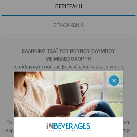
ΠΕΡΙΓΡΑΦΗ
ΕΠΙΚΟΙΝΩΝΙΑ
ΕΛΛΗΝΙΚΟ ΤΣΑΪ ΤΟΥ ΒΟΥΝΟΥ ΟΛΥΜΠΟΥ
ΜΕ
ΜΕΛΙΣΣΟΧΟΡΤΟ
Το
ελληνικό
τσάι του βουνού είναι γνωστό για τις
αντιμικροβιακές, αντιφλεγμονώδεις και
αντιοξειδωτικές του ιδιότητες - γνωστές από την
αρχαία Ελλάδα και επιστημονικά αποδεδειγμένες
σήμερα - οι οποίες συμβάλλουν στην τόνωση του
οργανισμού.
Το Melissa officianalis, το
μελισσοβότανο
, ή όπως είναι
ευρέως γνωστό το μελισσόχορτο, λέγεται και φυτό της