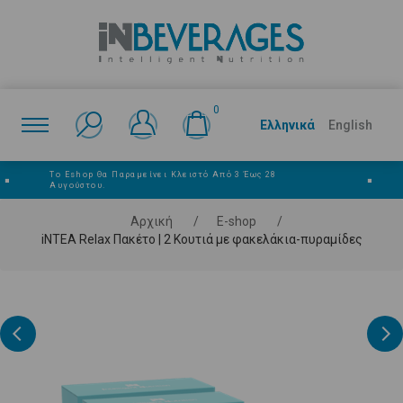
0
Ελληνικά
English
Το Eshop Θα Παραμείνει Κλειστό Από 3 Έως 28
■
■
Αυγούστου.
Αρχική
/
E-shop
/
iNTEA Relax Πακέτο | 2 Κουτιά με φακελάκια-πυραμίδες